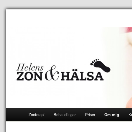
Zonterapi
Behandlingar
Priser
Om mig
K