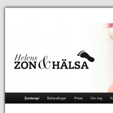
Zonterapi
Behandlingar
Priser
Om mig
K